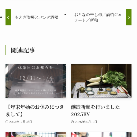
おとなの干し柿／酒粕ジェ
もえぎ陶房とパンダ酒器
ラート／新粕
関連記事
【年末年始のお休みにつき
醸造祈願を行いました
まして】
2025BY
2025年12月26日
2025年10月10日