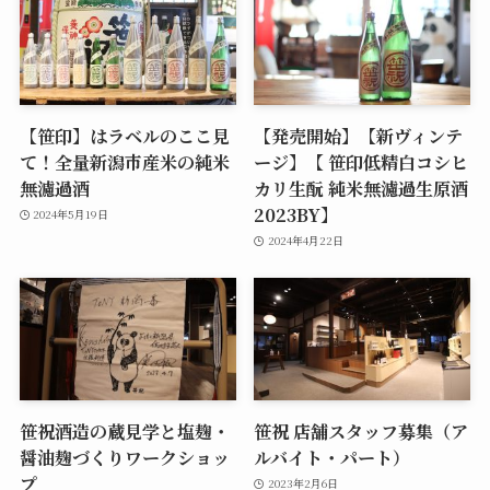
【笹印】はラベルのここ見
【発売開始】【新ヴィンテ
て！全量新潟市産米の純米
ージ】【 笹印低精白コシヒ
無濾過酒
カリ生酛 純米無濾過生原酒
2023BY】
2024年5月19日
2024年4月22日
笹祝酒造の蔵見学と塩麹・
笹祝 店舗スタッフ募集（ア
醤油麹づくりワークショッ
ルバイト・パート）
プ
2023年2月6日