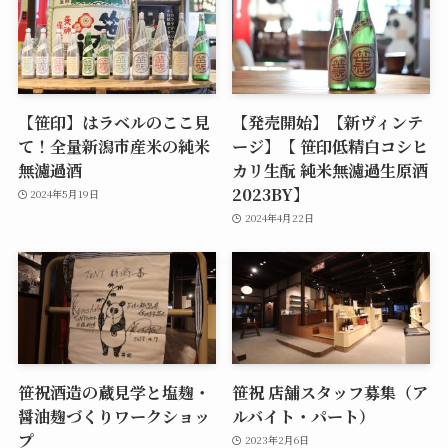
【笹印】はラベルのここ見
【発売開始】【新ヴィンテ
て！全量新潟市産米の純米
ージ】【 笹印低精白コシヒ
無濾過酒
カリ生酛 純米無濾過生原酒
2023BY】
2024年5月19日
2024年4月22日
笹祝酒造の蔵見学と塩麹・
笹祝 店舗スタッフ募集（ア
醤油麹づくりワークショッ
ルバイト・パート）
プ
2023年2月6日