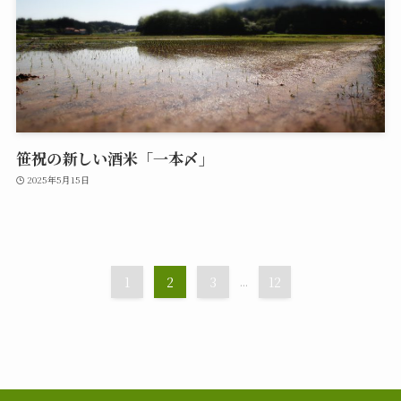
笹祝の新しい酒米「一本〆」
2025年5月15日
1
2
3
...
12